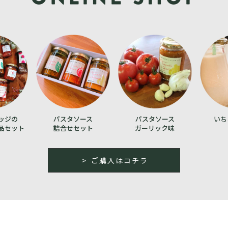
ッジの
パスタソース
パスタソース
いち
品セット
詰合せセット
ガーリック味
ご購入はコチラ