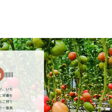
が、いち
と栄養を
ちご狩り
の一番美