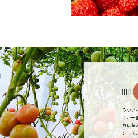
みつヴ
ごが一
身に蓄
シーズ